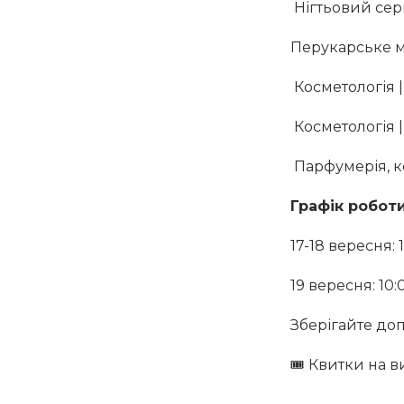
Нігтьовий серв
Перукарське ми
Косметологія 
Косметологія 
Парфумерія, к
Графік роботи
17-18 вересня:
19 вересня: 10
Зберігайте доп
🎟️ Квитки на в