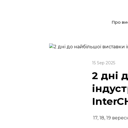
Про ви
15 Sep 2025
2 дні 
індуст
Inter
17, 18, 19 вере