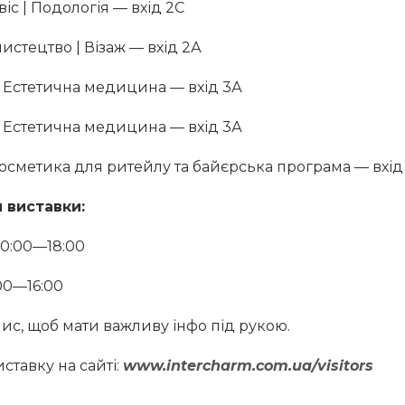
іс | Подологія — вхід 2С
стецтво | Візаж — вхід 2А
| Естетична медицина — вхід 3А
| Естетична медицина — вхід 3А
осметика для ритейлу та байєрська програма — вхід
 виставки:
 10:00—18:00
:00—16:00
ис, щоб мати важливу інфо під рукою.
иставку на сайті:
www.intercharm.com.ua/visitors