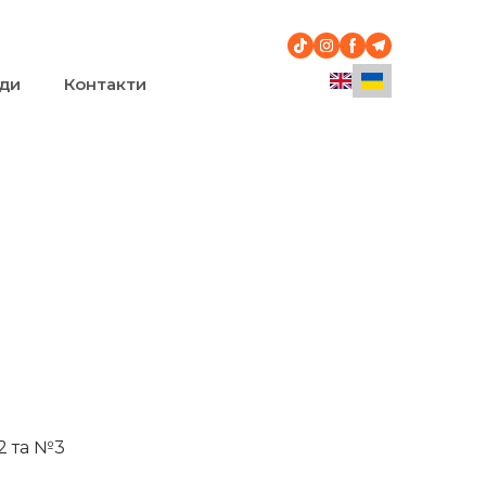
ди
Контакти
№2 та №3