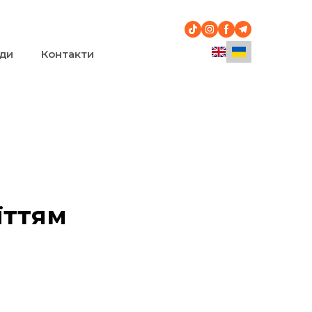
ди
Контакти
їттям