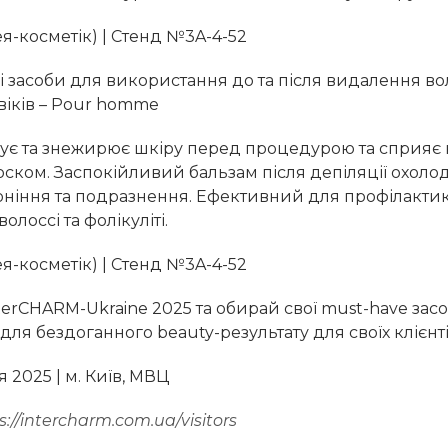
ея-косметік) | Стенд №3A-4-52
 засоби для використання до та після видалення во
віків – Pour homme
є та знежирює шкіру перед процедурою та сприяє
ском. Заспокійливий бальзам після депіляції охоло
оніння та подразнення. Ефективний для профілактик
лоссі та фолікуліті.
ея-косметік) | Стенд №3A-4-52
terCHARM-Ukraine 2025 та обирай свої must-have зас
для бездоганного beauty-результату для своїх клієнті
я 2025 | м. Київ, МВЦ
s://intercharm.com.ua/visitors