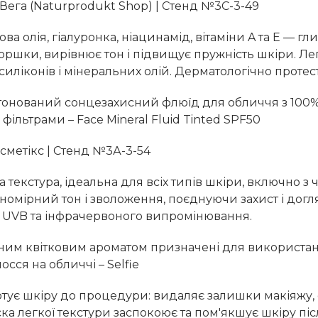
Вега (Naturprodukt Shop) | Стенд №3C-3-49
ова олія, гіалуронка, ніацинамід, вітаміни A та E — гл
ршки, вирівнює тон і підвищує пружність шкіри. Лег
 силіконів і мінеральних олій. Дерматологічно протес
тонований сонцезахисний флюїд для обличчя з 100
ільтрами – Face Mineral Fluid Tinted SPF50
сметікс | Стенд №3А-3-54
 текстура, ідеальна для всіх типів шкіри, включно з 
номірний тон і зволоження, поєднуючи захист і дог
A, UVB та інфрачервоного випромінювання.
жним квітковим ароматом призначені для використанн
сся на обличчі – Selfie
тує шкіру до процедури: видаляє залишки макіяжу, 
а легкої текстури заспокоює та пом'якшує шкіру післ