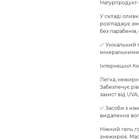
Натурпродукт-
У складі оливк
розгладжує змо
без парабенів,
✅ Унікальний 
мінеральними ф
Інтернешнл Ко
Легка, нежирна
Забезпечує рів
захист від UV
✅ Засоби з ні
видалення воло
Ніжний гель го
знежирює. Маск