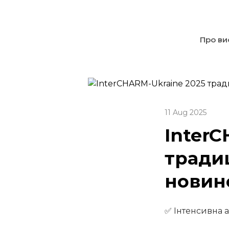
Про ви
11 Aug 2025
InterC
традиц
новин
✅ Інтенсивна а