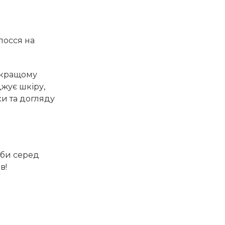
лосся на
 кращому
джує шкіру,
и та догляду
оби серед
в!