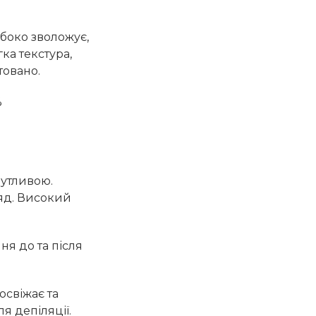
ибоко зволожує,
ка текстура,
товано.
%
чутливою.
ляд. Високий
я до та після
освіжає та
я депіляції.