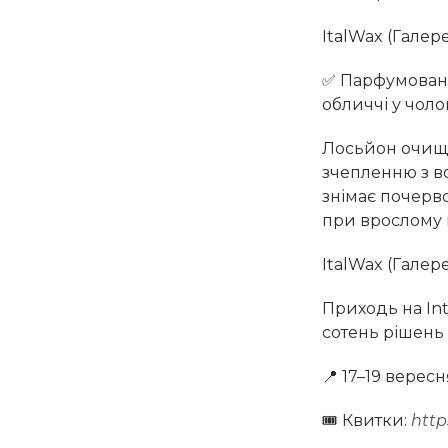
ItalWax (Галер
✅ Парфумовані
обличчі у чоло
Лосьйон очищу
зчепленню з во
знімає почерв
при врослому во
ItalWax (Галер
Приходь на In
сотень рішень 
📍 17–19 вересн
🎟️ Квитки:
http