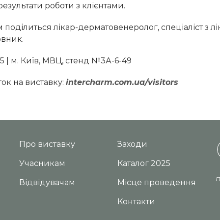
езультати роботи з клієнтами.
 поділиться лікар-дерматовенеролог, спеціаліст з л
овник.
5 | м. Київ, МВЦ, стенд №3А-6-49
ок на виставку:
intercharm.com.ua/visitors
Про виставку
Заходи
Учасникам
Каталог 2025
П
Відвідувачам
Місце проведення
Контакти