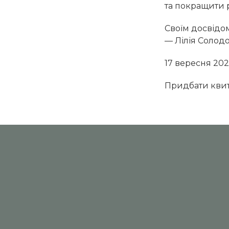
та покращити р
Своїм досвідом
— Лілія Солод
17 вересня 202
Придбати квит