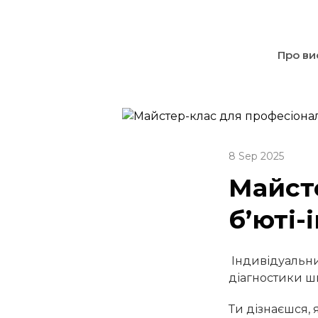
Про ви
8 Sep 2025
Майст
б’юті-
Індивідуальни
діагностики ш
Ти дізнаєшся,