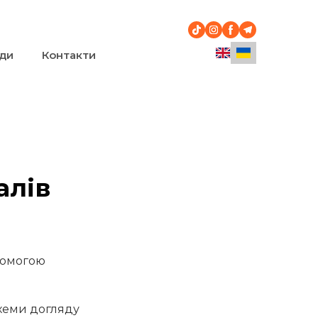
ди
Контакти
алів
опомогою
схеми догляду