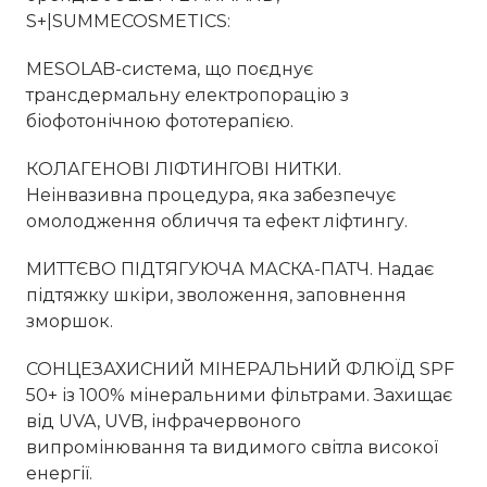
S+|SUMMECOSMETICS:
MESOLAB-система, що поєднує
трансдермальну електропорацію з
біофотонічною фототерапією.
КОЛАГЕНОВІ ЛІФТИНГОВІ НИТКИ.
Неінвазивна процедура, яка забезпечує
омолодження обличчя та ефект ліфтингу.
МИТТЄВО ПІДТЯГУЮЧА МАСКА-ПАТЧ. Надає
підтяжку шкіри, зволоження, заповнення
зморшок.
СОНЦЕЗАХИСНИЙ МІНЕРАЛЬНИЙ ФЛЮЇД SPF
50+ із 100% мінеральними фільтрами. Захищає
від UVA, UVB, інфрачервоного
випромінювання та видимого світла високої
енергії.