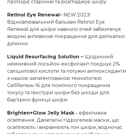
протидіє старінню та розгладжує шкіру.
Retinol Eye Renewal-
NEW 2023!
Відновлювальний бальзам Retinol Eye
Renewal для шкіри навколо очей забезпечує
видимі антивікові покращення для делікатної
ділянки
Liquid Resurfacing Solution –
Щоденний
незмивний лосьйон-ексфоліант поєднує 2%
саліцилової кислоти та потужні антиоксиданти
з нашою запатентованою технологією
CellRenew-16 для помітного покращення
тонусу та текстури шкіри без шкоди для
бар’єрної функції шкіри.
Brighten+Glow Jelly Mask
– ефективне
освітлення. Двоетапні гідрогелеві маски, що
освітлюють і вирівнюють тон шкіри, водночас