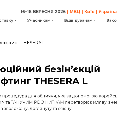
16-18 ВЕРЕСНЯ 2026
| МВЦ | Київ | Україна
ставку
Учасникам
Відвідувачам
Захо
юційний безін’єкцій
іфтинг THESERA L
е процедура для обличчя, яка за допомогою корейсь
DN та ТАНУЧИМ PDO НИТКАМ перетворює мляву, зне
а зволожену, доглянуту та сяючу