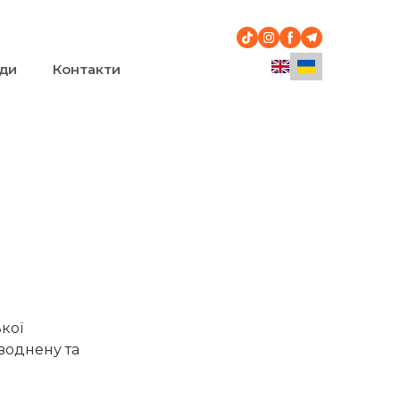
ди
Контакти
кої
воднену та