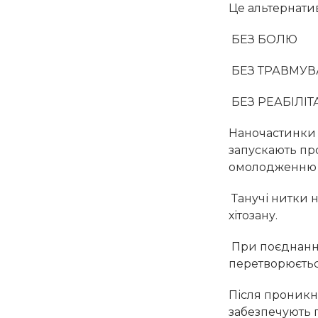
Це альтернати
БЕЗ БОЛЮ
БЕЗ ТРАВМУВ
БЕЗ РЕАБІЛІТ
Наночастинки 
запускають пр
омолодженню 
Танучі нитки н
хітозану.
При поєднанні
перетворюється
Після проникн
забезпечують 