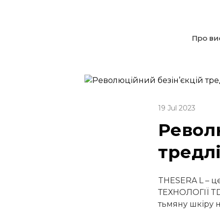
Про ви
19 Jul 2023
Револ
тредл
THESERA L – ц
ТЕХНОЛОГІЇ T
тьмяну шкіру н