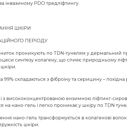
ва інвазиному PDO тредліфтингу.
АННЯ ШКІРИ
АЦІЙНОГО ПЕРІОДУ
ниток проникують по TDN-тунелям у дермальний про
оцеси синтезу колагену, що спияє природньому ліфт
шкіри.
а 99% складаються з фіброїну та серицину – похідна
 з висококонцентрованою ензимною ліфтинг-сиров
 на нано-гель і легко проникає у шкіру по TDN туне
ення нано-гель трансформується в колагенові волокн
пружність шкіри.