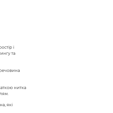
стір і
ингу та
 речовина
аткою нитка
лям.
а, які