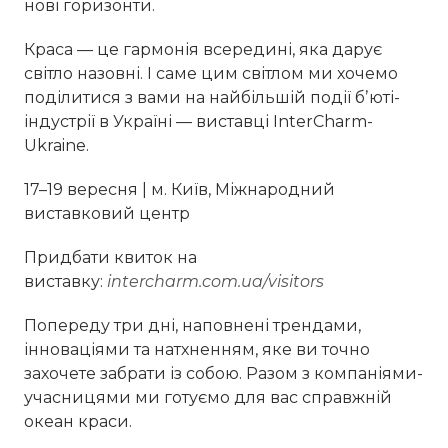
нові горизонти.
Краса — це гармонія всередині, яка дарує
світло назовні. І саме цим світлом ми хочемо
поділитися з вами на найбільшій події бʼюті-
індустрії в Україні — виставці InterCharm-
Ukraine.
17–19 вересня | м. Київ, Міжнародний
виставковий центр
Придбати квиток на
виставку:
intercharm.com.ua/visitors
Попереду три дні, наповнені трендами,
інноваціями та натхненням, яке ви точно
захочете забрати із собою. Разом з компаніями-
учасницями ми готуємо для вас справжній
океан краси.