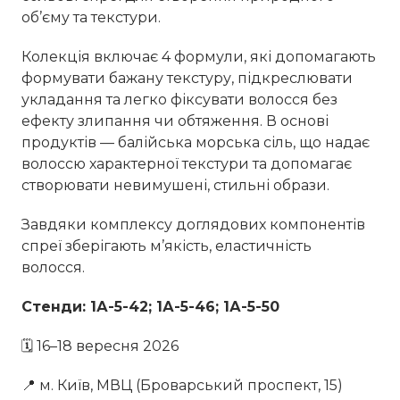
об’єму та текстури.
Колекція включає 4 формули, які допомагають
формувати бажану текстуру, підкреслювати
укладання та легко фіксувати волосся без
ефекту злипання чи обтяження. В основі
продуктів — балійська морська сіль, що надає
волоссю характерної текстури та допомагає
створювати невимушені, стильні образи.
Завдяки комплексу доглядових компонентів
спреї зберігають м’якість, еластичність
волосся.
Стенди: 1А-5-42; 1А-5-46; 1А-5-50
🗓 16–18 вересня 2026
📍 м. Київ, МВЦ (Броварський проспект, 15)