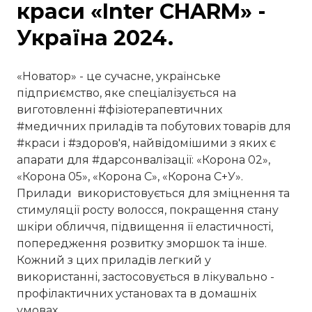
краси «Inter CHARM» -
Україна 2024.
«Новатор» - це сучасне, українське
підприємство, яке спеціалізується на
виготовленні #фізіотерапевтичних
#медичних приладів та побутових товарів для
#краси і #здоров'я, найвідомішими з яких є
апарати для #дарсонвалізації: «Корона 02»,
«Корона 05», «Корона С», «Корона С+У».
Прилади використовується для зміцнення та
стимуляції росту волосся, покращення стану
шкіри обличчя, підвищення її еластичності,
попередження розвитку зморшок та інше.
Кожний з цих приладів легкий у
використанні, застосовується в лікувально -
профілактичних установах та в домашніх
умовах.