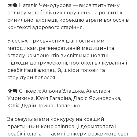
👁‍🗨 Наталія Чемодурова — висвітлить тему
впливу метаболічних порушень на розвиток
синильної алопеції, корекцію втрати волосся в
контексті здорового старіння.
У сесіях, присвячених діагностичним
методикам, регенеративній медицині та
огляду компонентів висвітлимо новітні
підходи до трихоскопії, протоколів лікування і
реабілітації алопецій, шкіри голови та
структури волосся.
👁‍🗨 Спікери: Альона Злацька, Анастасія
Умрихина, Юлія Гагаріна, Дарʼя Ясиновська,
Юлія Дудій, Ірина Павленко.
За результатами конкурсу на кращий
практичний кейс співпраці дерматолога і
реабілітолога — таємні спікери розкриють свої