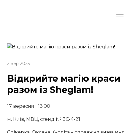
2 Sep 2025
Відкрийте магію краси
разом із Sheglam!
17 вересня | 13:00
м. Київ, МВЦ, стенд № 3C-4-21
Спікерка: Оксана Курпіта – справжня знавчиня