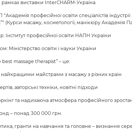
 в рамках виставки InterCHARM-Україна
П "Академія професійної освіти спеціалістів індустрії
" (Курси масажу, косметології, манікюру Академія 
р: Інститут професійної освіти НАПН України
ом: Міністерство освіти і науки України
best massage therapist” – це:
ж найкращими майстрами з масажу з різних країн
ртів, авторські техніки, новітні підходи
ркінг та надихаюча атмосфера професійного зроста
онд – понад 300 000 грн.
тика, гранти на навчання та головне – визнання сере