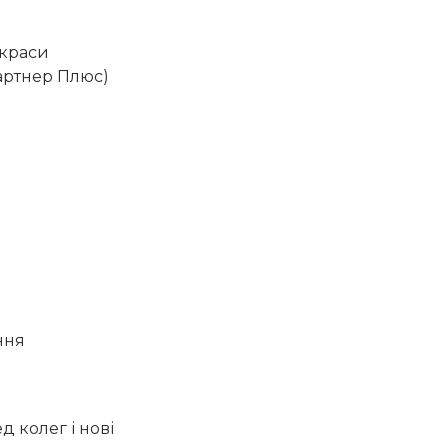
 краси
Партнер Плюс)
ння
д колег і нові