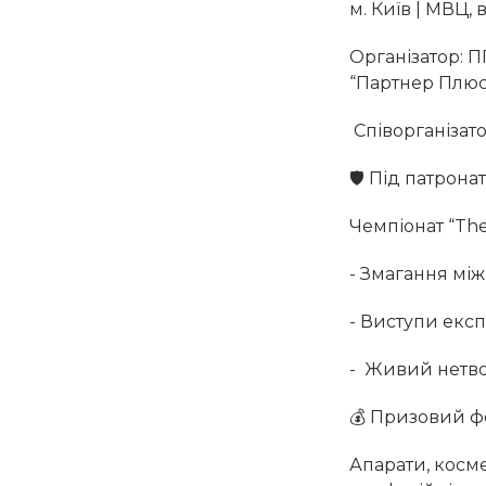
м. Київ | МВЦ,
Організатор: П
“Партнер Плюс”
Співорганізато
🛡 Під патронат
Чемпіонат “The 
- Змагання мі
- Виступи експе
- Живий нетво
💰 Призовий ф
Апарати, косме