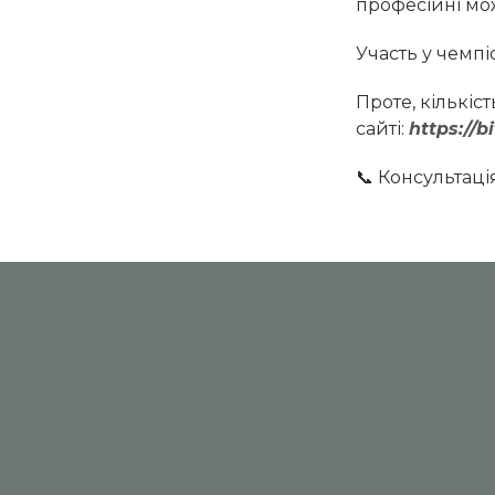
професійні мож
Участь у чемпі
Проте, кількіс
сайті:
https://b
📞 Консультаці