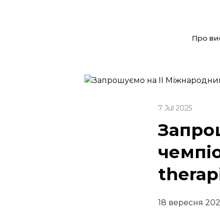
Про ви
7 Jul 2025
Запро
чемпіо
therap
18 вересня 20