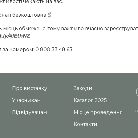
ливості чекають на вас.
онаті безкоштовна ☝
ть місць обмежена, тому важливо вчасно зареєструва
it.ly/4lEthNZ
я за номером: 0 800 33 48 63
Про виставку
Заходи
Учасникам
Каталог 2025
П
Відвідувачам
Місце проведення
Контакти