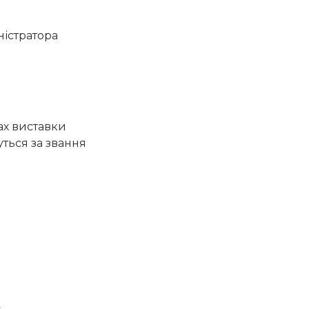
ністратора
ах виставки
ться за звання