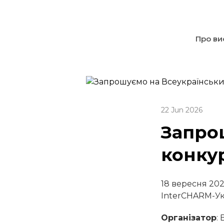
Про ви
22 Jun 2026
Запро
конкур
18 вересня 2026
InterCHARM-Ук
Організатор
: