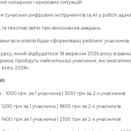
ня складних і кризових ситуацій
 сучасних уифрових інструментів та АІ у роботі адмі
-, та текстові звіти про виконання завдань
тами всіх етапів буде сформовано рейтинг учасників.
урсу, який відбудеться 18 вересня 2026 року в рамк
аїна, пройдуть найсильніші учасники, які змагатиму
 року 2026».
і:
- 1000 грн. за 1 учасника | 1500 грн за 2-х учасників
 1200 грн за 1 учасника | 1800 грн за 2-х учасників
 1400 грн за 1 учасника | 2100 грн за 2-х учасників