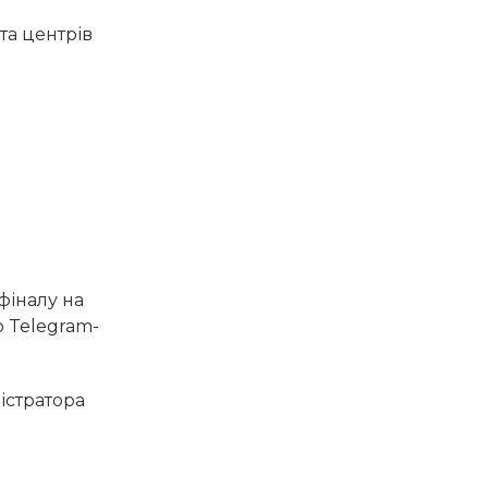
 та центрів
фіналу на
о Telegram-
істратора