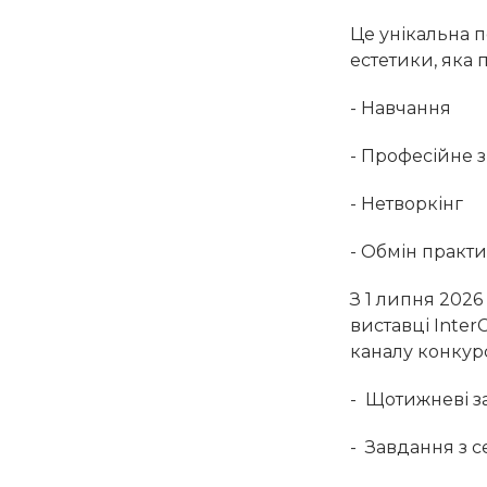
Це унікальна по
естетики, яка 
- Навчання
- Професійне 
- Нетворкінг
- Обмін практ
З 1 липня 2026
виставці Inter
каналу конкурс
- Щотижневі з
- Завдання з с