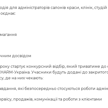
дія для адміністраторів салонів краси, клінік, студій
поєднає:
змагання
ичним досвідом
 року стартує конкурсний відбір, який триватиме до 
CHARM-Україна. Учасники будуть додані до закритог
у, де на них чекають:
авдання, які безпосередньо стосуються роботи адмін
ервісу, продажів, комунікації та роботи з клієнтами