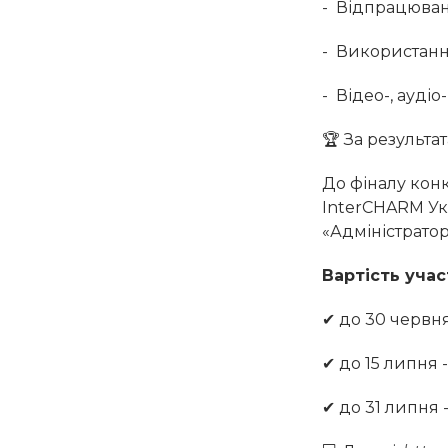
- Відпрацюван
- Використання
- Відео-, аудіо
🏆 За результа
До фіналу конк
InterCHARM Укр
«Адміністратор
Вартість участ
✔ до 30 червня 
✔ до 15 липня -
✔ до 31 липня -