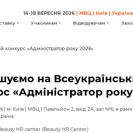
16-18 ВЕРЕСНЯ 2026
| МВЦ | Київ | Україна
ставку
Учасникам
Відвідувачам
Захо
шуємо на Всеукраїнсь
с «Адміністратор року
 | м. Київ | МВЦ | Павільйон 2, вхід 2А, зал №6, в рам
раїна
 Beauty HR center (Beauty HR Center)