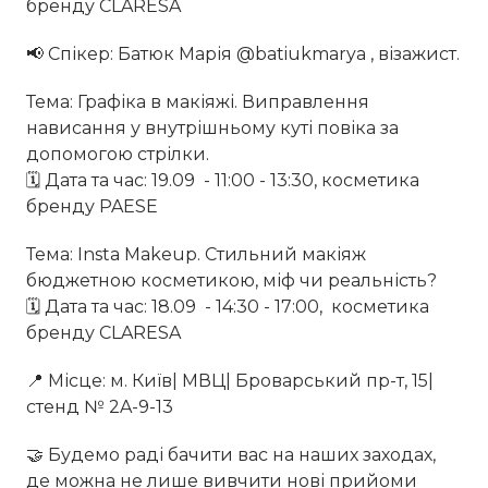
бренду CLARESA⠀
📢 Спікер: Батюк Марія @batiukmarya , візажист.
Тема: Графіка в макіяжі. Виправлення
нависання у внутрішньому куті повіка за
допомогою стрілки.
🗓 Дата та час: 19.09 - 11:00 - 13:30, косметика
бренду PAESE⠀
Тема: Insta Makeup. Стильний макіяж
бюджетною косметикою, міф чи реальність?
🗓 Дата та час: 18.09 - 14:30 - 17:00, косметика
бренду CLARESA⠀
📍 Місце: м. Київ| МВЦ| Броварський пр-т, 15|
стенд № 2A-9-13⠀
🤝 Будемо раді бачити вас на наших заходах,
де можна не лише вивчити нові прийоми