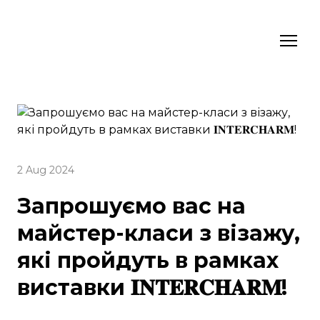
2 Aug 2024
Запрошуємо вас на
майстер-класи з візажу,
які пройдуть в рамках
виставки 𝐈𝐍𝐓𝐄𝐑𝐂𝐇𝐀𝐑𝐌!