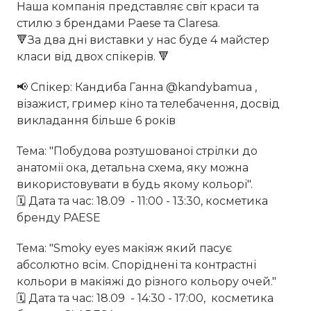
Наша компанія представляє світ краси та
стилю з брендами Paese та Claresa.
🔻За два дні виставки у нас буде 4 майстер
класи від двох спікерів. 🔻⠀
📢 Спікер: Кандиба Ганна @kandybamua ,
візажист, гример кіно та телебачення, досвід
викладання більше 6 років⠀
Тема: "Побудова розтушованої стрілки до
анатомії ока, детальна схема, яку можна
використовувати в будь якому кольорі".
🗓 Дата та час: 18.09 - 11:00 - 13:30, косметика
бренду PAESE⠀
Тема: "Smoky eyes макіяж який пасує
абсолютно всім. Споріднені та контрастні
кольори в макіяжі до різного кольору очей."
🗓 Дата та час: 18.09 - 14:30 - 17:00, косметика