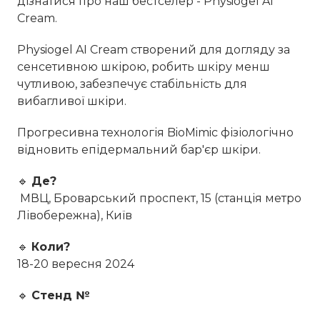
дізнатися про наш бестселер - Physiogel AI
Cream.
Physiogel AI Cream створений для догляду за
сенсетивною шкірою, робить шкіру менш
чутливою, забезпечує стабільність для
вибагливої шкіри.
Прогресивна технологія BioMimic фізіологічно
відновить епідермальний бар'єр шкіри.
🔹
Де?
МВЦ, Броварський проспект, 15 (станція метро
Лівобережна), Київ
🔹
Коли?
18-20 вересня 2024
🔹
Стенд №