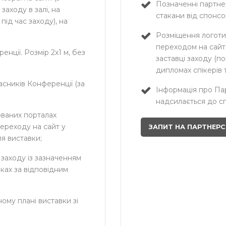
Позначенні партне
заходу в залі, на
стакани від спонсо
під час заходу), на
Розміщення логотип
переходом на сайт 
нції. Розмір 2х1 м, без
заставці заходу (по
дипломах спікерів т
асників Конференції (за
Інформація про Пар
надсилається до сп
ованих порталах
ереходу на сайт у
ЗАПИТ НА ПАРТНЕР
ля виставки;
заходу із зазначенням
ках за відповідним
ому плані виставки зі