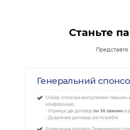
Станьте п
Представте с
Генеральний спонс
Спікер спонсора виступатиме першим, 
конференцію;
• Отримує дві доповіді
по 30 хвилин
в 
• Додаткова доповідь (за потреби)
Розміщення логотипу Генерального спонс