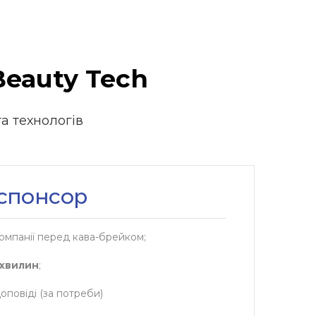
eauty Tech
та технологів
спонсор
омпанії перед кава-брейком;
 хвилин
;
доповіді (за потреби)