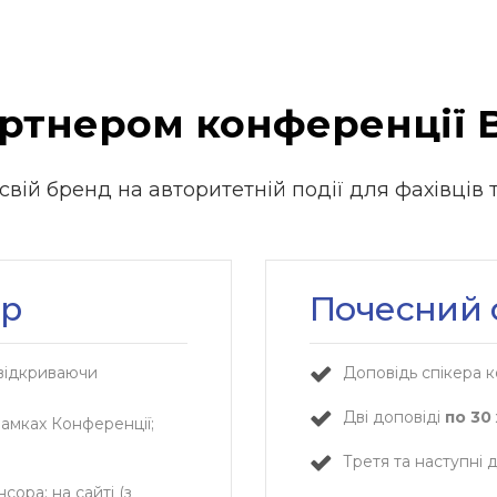
артнером конференції B
вій бренд на авторитетній події для фахівців 
ор
Почесний 
відкриваючи
Доповідь спікера к
Дві доповіді
по 30
рамках Конференції;
Третя та наступні 
ора: на сайті (з