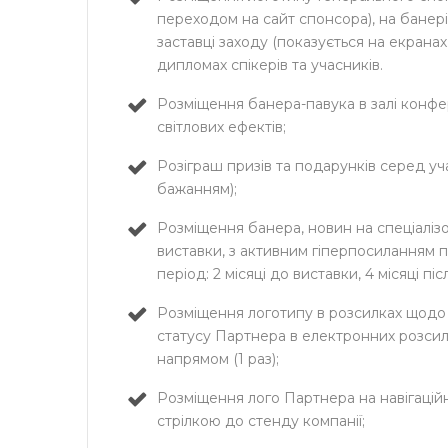
переходом на сайт спонсора), на банері 
заставці заходу (показується на екранах 
дипломах спікерів та учасників.
Розміщення банера-павука в залі конфере
світлових ефектів;
Розіграш призів та подарунків серед уч
бажанням);
Розміщення банера, новин на спеціаліз
виставки, з активним гіперпосиланням п
період: 2 місяці до виставки, 4 місяці піс
Розміщення логотипу в розсилках щодо 
статусу Партнера в електронних розсил
напрямом (1 раз);
Розміщення лого Партнера на навігаційн
стрілкою до стенду компанії;