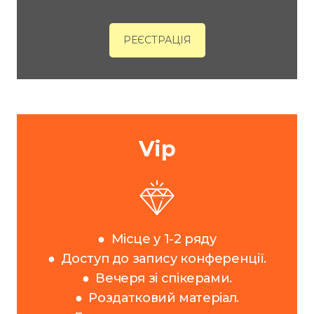
РЕЄСТРАЦІЯ
Vip
●
Місце у 1-2 ряду
●
Доступ до запису конференції.
●
Вечеря зі спікерами.
●
Роздатковий матеріал.